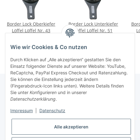
Border Lock Oberkiefer
Border Lock Unterkiefer
Bor
Löffel Löffel Nr. 43
Löffel Löffel Nr. 51
L
16,90 €
*
16,90 €
*
Wie wir Cookies & Co nutzen
Durch Klicken auf „Alle akzeptieren“ gestatten Sie den
Einsatz folgender Dienste auf unserer Website: YouTube,
ReCaptcha, PayPal Express Checkout und Ratenzahlung.
Sie können die Einstellung jederzeit ändern
(Fingerabdruck-Icon links unten). Weitere Details finden
Sie unter
Konfigurieren
und in unserer
Rechtliche Hinweise
Datenschutzerklärung
.
Impressum
|
Datenschutz
Produktinformationen
Alle akzeptieren