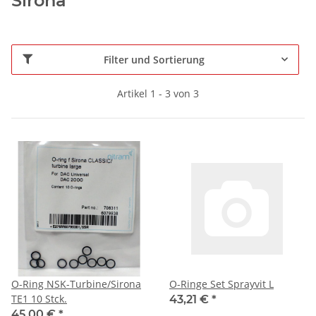
Sirona
Filter und Sortierung
Artikel 1 - 3 von 3
O-Ring NSK-Turbine/Sirona
O-Ringe Set Sprayvit L
TE1 10 Stck.
43,21 €
*
45,00 €
*