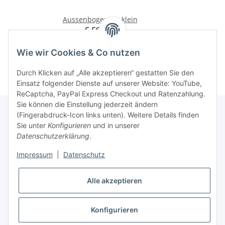
Aussenbogen K - klein
M
5,59 €
*
Wie wir Cookies & Co nutzen
Durch Klicken auf „Alle akzeptieren“ gestatten Sie den
Einsatz folgender Dienste auf unserer Website: YouTube,
ReCaptcha, PayPal Express Checkout und Ratenzahlung.
Sie können die Einstellung jederzeit ändern
(Fingerabdruck-Icon links unten). Weitere Details finden
Sie unter
Konfigurieren
und in unserer
Rechtliche Hinweise
Datenschutzerklärung
.
Impressum
|
Datenschutz
Produktinformationen
Alle akzeptieren
Konfigurieren