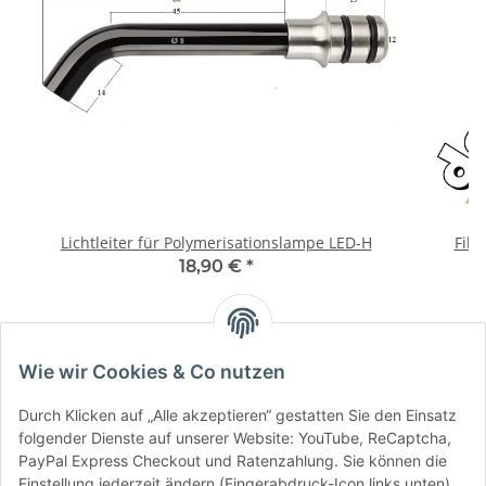
Lichtleiter für Polymerisationslampe LED-H
Filt
18,90 €
*
Wie wir Cookies & Co nutzen
Durch Klicken auf „Alle akzeptieren“ gestatten Sie den Einsatz
folgender Dienste auf unserer Website: YouTube, ReCaptcha,
PayPal Express Checkout und Ratenzahlung. Sie können die
Einstellung jederzeit ändern (Fingerabdruck-Icon links unten).