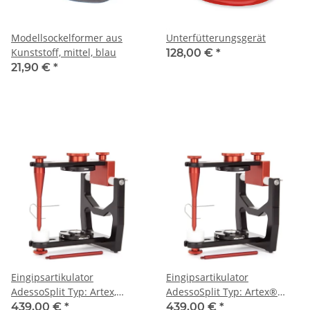
Modellsockelformer aus
Unterfütterungsgerät
Kunststoff, mittel, blau
128,00 €
*
21,90 €
*
Eingipsartikulator
Eingipsartikulator
AdessoSplit Typ: Artex,
AdessoSplit Typ: Artex®
116mm inkl. Plattenset
Carbon, 126mm, inkl.
439,00 €
*
439,00 €
*