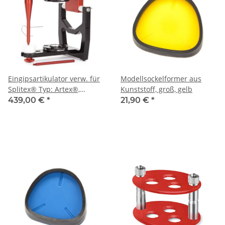
Eingipsartikulator verw. für
Modellsockelformer aus
Splitex® Typ: Artex®,
Kunststoff, groß, gelb
116mm inkl. Plattenset
439,00 €
*
21,90 €
*