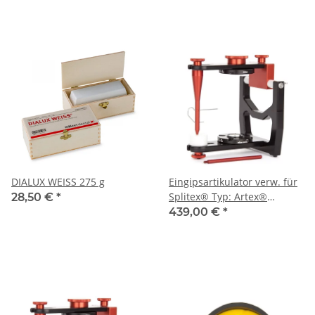
DIALUX WEISS 275 g
Eingipsartikulator verw. für
Splitex® Typ: Artex®
28,50 €
*
Carbon, 126mm, inkl.
439,00 €
*
Plattenset