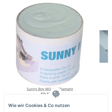
Sunny Boy MO mit Diamant
M
50,50 €
*
Wie wir Cookies & Co nutzen