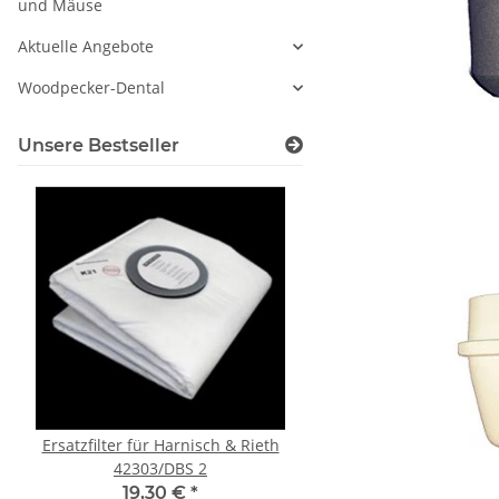
und Mäuse
Aktuelle Angebote
Woodpecker-Dental
Unsere Bestseller
Ersatzfilter für Harnisch & Rieth
Motorkohlen für Ab
42303/DBS 2
Freuding A82 - A84SR
19,30 €
*
16,90 €
*