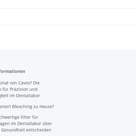
formationen
nat von Cavex? Die
 für Präzision und
gkeit im Dentallabor
oniert Bleaching zu Hause?
wertige Filter für
agen im Dentallabor über
 Gesundheit entscheiden