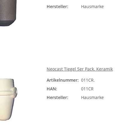
Hersteller:
Hausmarke
Neocast Tiegel 5er Pack. Keramik
Artikelnummer:
011CR.
HAN:
011CR
Hersteller:
Hausmarke
saugung
Ducatron II Tiegel 5er Pack,
NoFlame Ind
 / TA012
Keramik
21
49,50 €
*