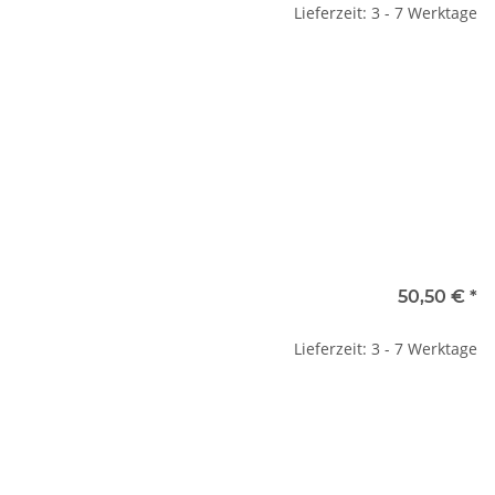
Lieferzeit: 3 - 7 Werktage
50,50 €
*
Lieferzeit: 3 - 7 Werktage
uktionsheizgerät
Filter für PURmat
Ersa
1000/1001/1200 (4er Pack)
9,00 €
*
69,00 €
*