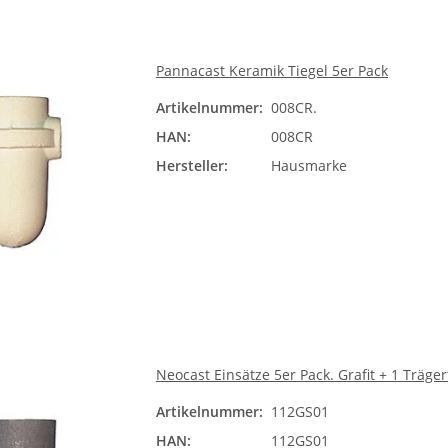
Pannacast Keramik Tiegel 5er Pack
Artikelnummer:
008CR.
HAN:
008CR
Hersteller:
Hausmarke
Neocast Einsätze 5er Pack. Grafit + 1 Träger
Artikelnummer:
112GS01
HAN:
112GS01