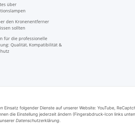
tes über
ationslampen
ber den Kronenentferner
ssen sollten
n für die professionelle
ung: Qualität, Kompatibilität &
hutz
den Einsatz folgender Dienste auf unserer Website: YouTube, ReCaptc
© SpezialDental
en die Einstellung jederzeit ändern (Fingerabdruck-Icon links unten
 unserer
Datenschutzerklärung
.