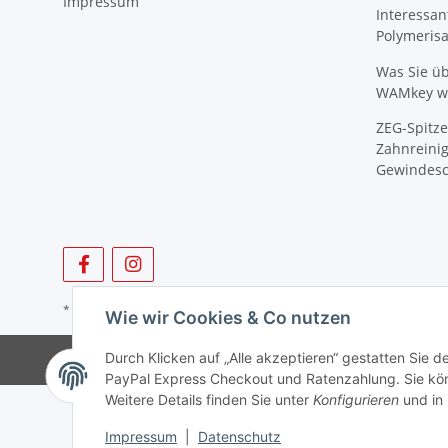
Impressum
Interessan
Polymeris
Was Sie ü
WAMkey wi
ZEG-Spitze
Zahnreinig
Gewindesc
* Alle Preise zzgl. gesetzlicher USt., zzgl.
Versand
Wie wir Cookies & Co nutzen
Durch Klicken auf „Alle akzeptieren“ gestatten Sie 
PayPal Express Checkout und Ratenzahlung. Sie könn
Weitere Details finden Sie unter
Konfigurieren
und in
Impressum
|
Datenschutz