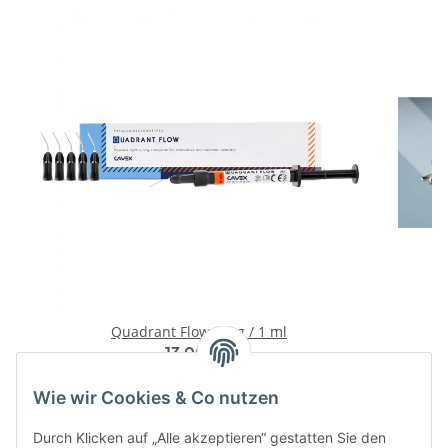
Quadrant Flow 1,8 g / 1 ml
M
13,00 €
*
Wie wir Cookies & Co nutzen
Durch Klicken auf „Alle akzeptieren“ gestatten Sie den