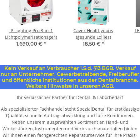
IP Lighting Pro 3-in-1
Cavex Healthypops
LE
Lichtpolymerisationsgerät
(gesunde Lollies)
1.690,00 €
*
18,50 €
*
Kein Verkauf an Verbraucher i.S.d. §13 BGB. Verkauf
nur an Unternehmer, Gewerbetreibende, Freiberufler
und öffentliche Institutionen aus der Dentalbranche.
Weitere Hinweise in unseren AGB.
Ihr verlässlicher Partner für Dental- & Laborbedarf
Als spezialisierter Fachhandel steht SpezialDental für erstklassige
Qualität, schnelle Auftragsabwicklung und faire Konditionen.
Neben unserem ausgewählten Sortiment an Hand- und
Winkelstücken, Instrumenten und Verbrauchsmaterialien bieten
wir Ihnen einen fachgerechten Reparaturservice für Ihre Praxis-