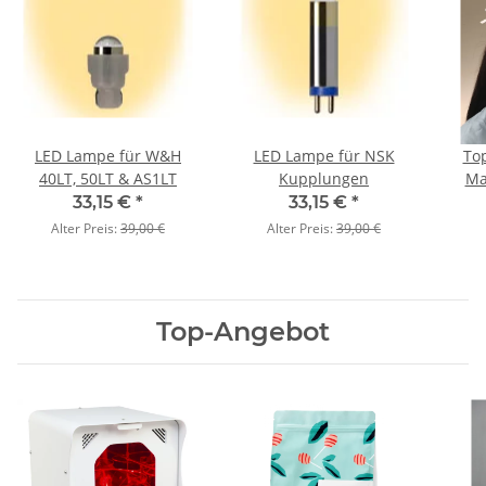
LED Lampe für W&H
LED Lampe für NSK
Top
40LT, 50LT & AS1LT
Kupplungen
Ma
33,15 €
*
33,15 €
*
Alter Preis:
39,00 €
Alter Preis:
39,00 €
Top-Angebot