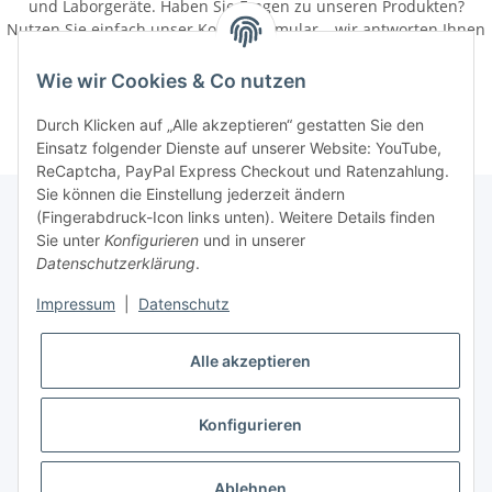
und Laborgeräte. Haben Sie Fragen zu unseren Produkten?
Nutzen Sie einfach unser Kontaktformular – wir antworten Ihnen
zügig und unkompliziert per E-Mail.
Wie wir Cookies & Co nutzen
Partner:
https://woodpecker-dental.de/
Durch Klicken auf „Alle akzeptieren“ gestatten Sie den
Einsatz folgender Dienste auf unserer Website: YouTube,
ReCaptcha, PayPal Express Checkout und Ratenzahlung.
Sie können die Einstellung jederzeit ändern
(Fingerabdruck-Icon links unten). Weitere Details finden
Sie unter
Konfigurieren
und in unserer
Rechtliche Hinweise
Datenschutzerklärung
.
Impressum
|
Datenschutz
Produktinformationen
Alle akzeptieren
Konfigurieren
* Alle Preise zzgl. gesetzlicher USt., zzgl.
Versand
Ablehnen