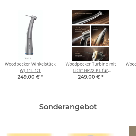
Woodpecker Winkelstück
Woodpecker Turbine mit
Wood
WJ-11L 1:1
Licht HP22-KL für
Multiflexkupplung
249,00 €
*
249,00 €
*
Sonderangebot