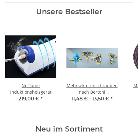
Unsere Bestseller
NoFlame
Mehrsektorenschrauben
Mo
Induktionsheizgerät
nach Bertoni
gerade/abgewinkelt
2
219,00 €
*
11,48 € -
13,50 €
*
Neu im Sortiment