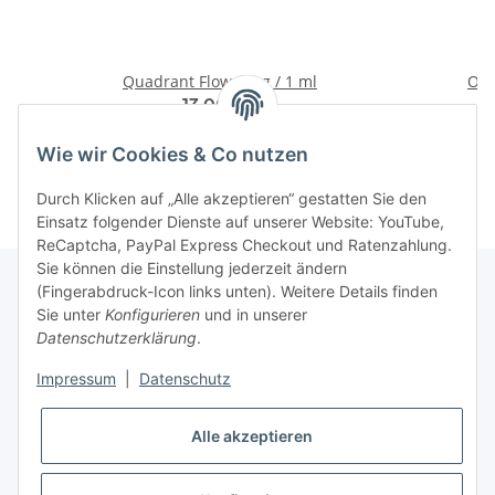
Quadrant Flow 1,8 g / 1 ml
O-R
13,00 €
*
Wie wir Cookies & Co nutzen
Durch Klicken auf „Alle akzeptieren“ gestatten Sie den
Einsatz folgender Dienste auf unserer Website: YouTube,
ReCaptcha, PayPal Express Checkout und Ratenzahlung.
Sie können die Einstellung jederzeit ändern
(Fingerabdruck-Icon links unten). Weitere Details finden
Sie unter
Konfigurieren
und in unserer
Rechtliche Hinweise
Datenschutzerklärung
.
Impressum
|
Datenschutz
Produktinformationen
Alle akzeptieren