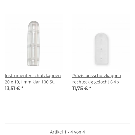
Instrumentenschutzkappen
Präzisionsschutzkappen
20 x 19,1 mm klar 100 St.
rechteckig gelocht 6,4 x
19mm natur 50 St.
13,51 €
*
11,75 €
*
Artikel 1 - 4 von 4