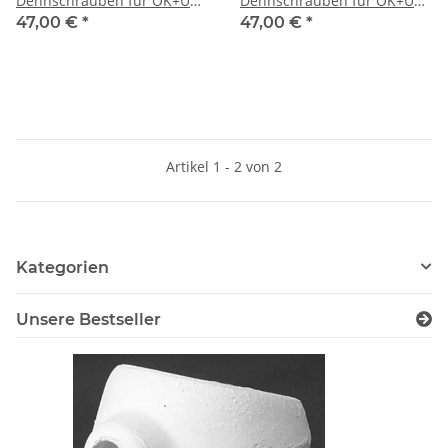
Dehnschrauben für OK+UK
Dehnschrauben für OK+UK
5mm 10 Stück
7mm 10 Stück
47,00 €
*
47,00 €
*
Artikel 1 - 2 von 2
Kategorien
Unsere Bestseller