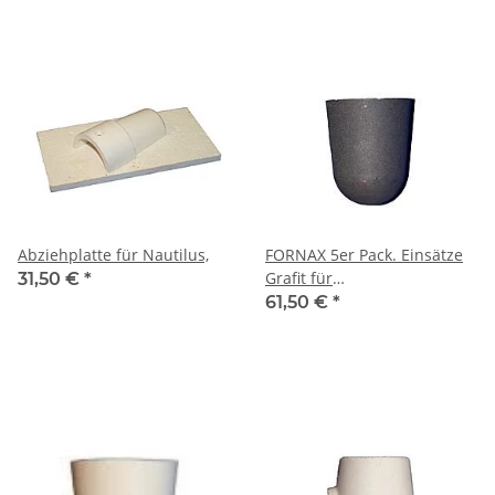
Abziehplatte für Nautilus,
FORNAX 5er Pack. Einsätze
Grafit für
31,50 €
*
EM+1St.Trägertiegel
61,50 €
*