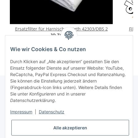
Ersatzfilter für Harnisch & Rieth 42303/DBS 2
Filt
19,30 €
*
Wie wir Cookies & Co nutzen
Durch Klicken auf „Alle akzeptieren“ gestatten Sie den
Einsatz folgender Dienste auf unserer Website: YouTube,
ReCaptcha, PayPal Express Checkout und Ratenzahlung.
Sie können die Einstellung jederzeit ändern
(Fingerabdruck-Icon links unten). Weitere Details finden
Sie unter
Konfigurieren
und in unserer
Rechtliche Hinweise
Datenschutzerklärung
.
Impressum
|
Datenschutz
Produktinformationen
Alle akzeptieren