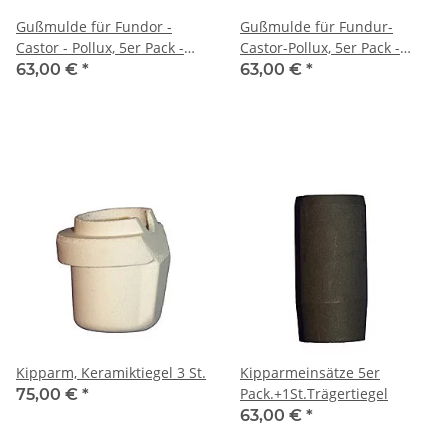
Gußmulde für Fundor -
Gußmulde für Fundur-
Castor - Pollux, 5er Pack -
Castor-Pollux, 5er Pack -
tief-
flach-
63,00 €
*
63,00 €
*
Kipparm, Keramiktiegel 3 St.
Kipparmeinsätze 5er
Pack.+1St.Trägertiegel
75,00 €
*
63,00 €
*