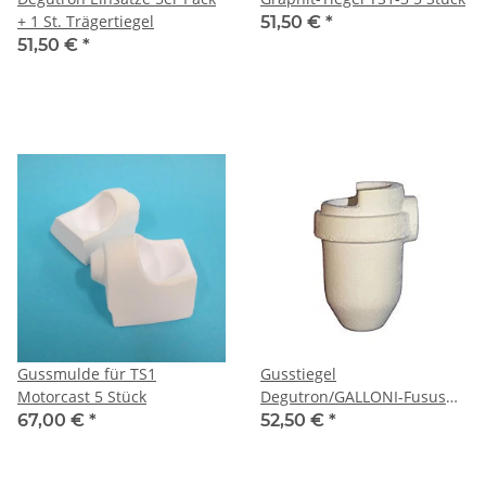
+ 1 St. Trägertiegel
51,50 €
*
51,50 €
*
Gussmulde für TS1
Gusstiegel
Motorcast 5 Stück
Degutron/GALLONI-Fusus
10er
67,00 €
*
52,50 €
*