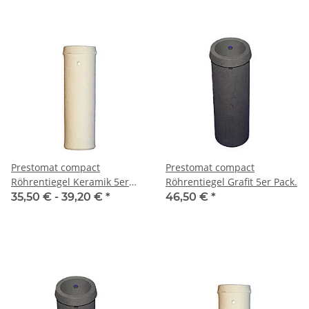
Prestomat compact
Prestomat compact
Röhrentiegel Keramik 5er
Röhrentiegel Grafit 5er Pack.
Pack.
35,50 € -
39,20 €
*
46,50 €
*