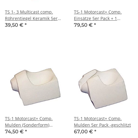
TS 1- 3 Multicast comp.
TS-1 Motorcast+ Comp.
Röhrentiegel Keramik 5er
Einsätze 5er Pack + 1
Pack
Trägermulde
39,50 €
*
79,50 €
*
TS-1 Motorcast+ Comp.
TS-1 Motorcast+ Comp.
Mulden (Sonderform)
Mulden 5er Pack -geschlitzt
5erPack
74,50 €
*
67,00 €
*