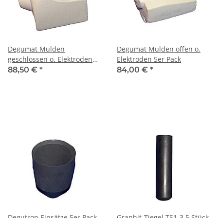
Degumat Mulden
Degumat Mulden offen o.
geschlossen o. Elektroden
Elektroden 5er Pack
5er Pack
88,50 €
*
84,00 €
*
Degutron Einsätze 5er Pack
Graphit-Tiegel TS1-3 5 Stück