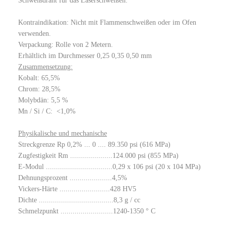
Schweißdraht für das Laserschweißen.
Kontraindikation: Nicht mit Flammenschweißen oder im Ofen
verwenden.
Verpackung: Rolle von 2 Metern.
Erhältlich im Durchmesser 0,25 0,35 0,50 mm
Zusammensetzung:
Kobalt: 65,5%
Chrom: 28,5%
Molybdän: 5,5 %
Mn / Si / C: <1,0%
Physikalische und mechanische
Streckgrenze Rp 0,2% ... 0 .... 89.350 psi (616 MPa)
Zugfestigkeit Rm .....................124.000 psi (855 MPa)
E-Modul .................................0,29 x 106 psi (20 x 104 MPa)
Dehnungsprozent .....................4,5%
Vickers-Härte .........................428 HV5
Dichte .....................................8,3 g / cc
Schmelzpunkt ..........................1240-1350 ° C