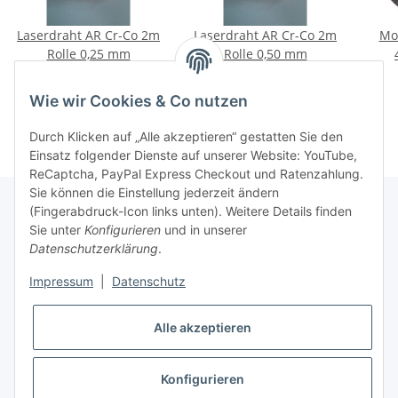
Laserdraht AR Cr-Co 2m
Laserdraht AR Cr-Co 2m
Mo
Rolle 0,25 mm
Rolle 0,50 mm
42,00 €
*
45,50 €
*
Wie wir Cookies & Co nutzen
Durch Klicken auf „Alle akzeptieren“ gestatten Sie den
Einsatz folgender Dienste auf unserer Website: YouTube,
ReCaptcha, PayPal Express Checkout und Ratenzahlung.
Sie können die Einstellung jederzeit ändern
(Fingerabdruck-Icon links unten). Weitere Details finden
Sie unter
Konfigurieren
und in unserer
Rechtliche Hinweise
Datenschutzerklärung
.
Impressum
|
Datenschutz
Produktinformationen
Alle akzeptieren
Konfigurieren