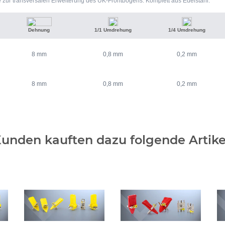
zur transversalen Erweiterung des UK-Frontbogens. Komplett aus Edelstahl.
Dehnung
1/1 Umdrehung
1/4 Umdrehung
8 mm
0,8 mm
0,2 mm
8 mm
0,8 mm
0,2 mm
unden kauften dazu folgende Artike