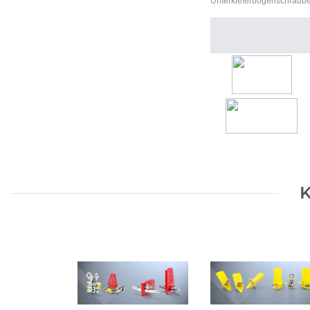
Unterkieferbogenschraube 
K