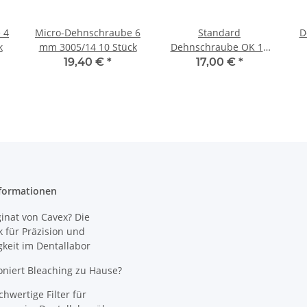
 4
Micro-Dehnschraube 6
Standard
D
k
mm 3005/14 10 Stück
Dehnschraube OK 10
Stück 1006 A-10 5 mm
19,40 €
*
17,00 €
*
formationen
nat von Cavex? Die
 für Präzision und
gkeit im Dentallabor
oniert Bleaching zu Hause?
wertige Filter für