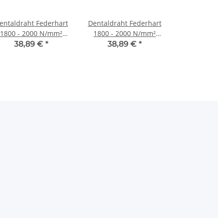
entaldraht Federhart
Dentaldraht Federhart
1800 - 2000 N/mm²
1800 - 2000 N/mm²
500g 0,7 mm
500g 0,8 mm
38,89 €
*
38,89 €
*