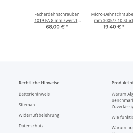
Fächerdehnschrauben
Micro-Dehnschraube
1019 FA 8 mm zweit.10
mm 3005/7 10 Stüc
Stück
68,00 €
*
19,40 €
*
Rechtliche Hinweise
Produktin
Batteriehinweis
Warum Algi
Benchmark
Sitemap
Zuverlässi
Widerrufsbelehrung
Wie funkti
Datenschutz
Warum hoch