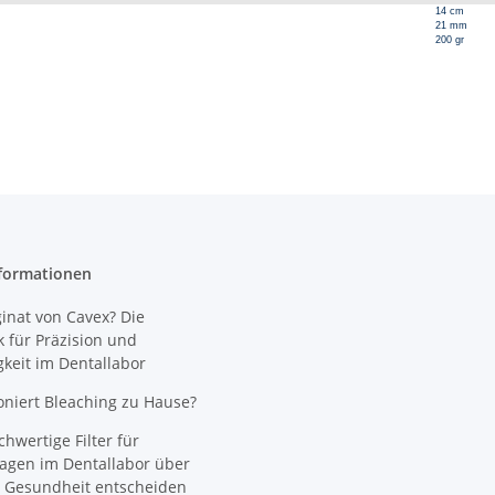
14 cm
21 mm
200 gr
formationen
nat von Cavex? Die
 für Präzision und
gkeit im Dentallabor
oniert Bleaching zu Hause?
wertige Filter für
agen im Dentallabor über
 Gesundheit entscheiden