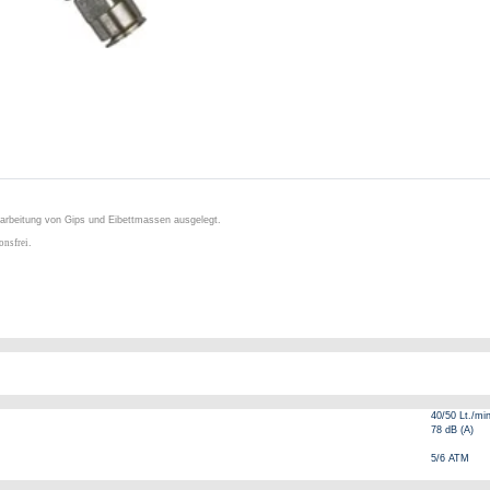
Bearbeitung von Gips und Eibettmassen ausgelegt.
onsfrei
.
40/50 Lt./mi
78 dB (A)
5/6 ATM