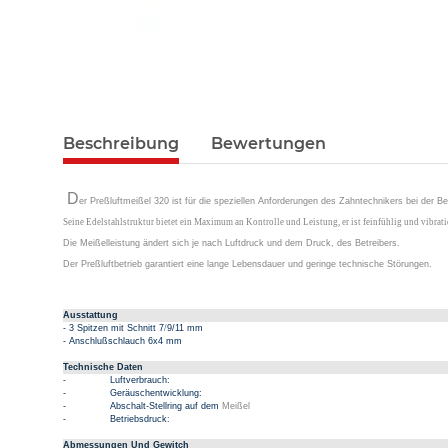
Beschreibung
Bewertungen
D
er Preßluftmeißel 320 ist für die speziellen Anforderungen des Zahntechnikers bei der 
Seine Edelstahlstruktur bietet ein Maximum an Kontrolle und Leistung, er ist feinfühlig und vibrati
Die Meißelleistung ändert sich je nach Luftdruck und dem Druck, des Betreibers.
Der Preßluftbetrieb garantiert eine lange Lebensdauer und geringe technische Störungen.
Ausstattung
- 3 Spitzen mit Schnitt 7
/
9/11 mm
- Anschlußschlauch 6x4 mm
Technische Daten
-
Luftverbrauch:
-
Geräuschentwicklung:
-
Abschalt-Stellring auf dem
Meißel
-
Betriebsdruck
:
Abmessungen Und Gewitch