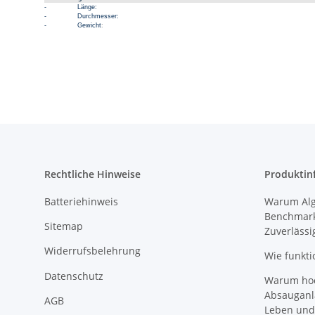
-
Länge:
-
Durchmesser:
-
Gewicht
:
Rechtliche Hinweise
Produktin
Batteriehinweis
Warum Algi
Benchmark
Sitemap
Zuverlässi
Widerrufsbelehrung
Wie funkti
Datenschutz
Warum hoch
Absauganl
AGB
Leben und