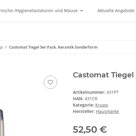
nische-/Hygienetastaturen und Mäuse
Aktuelle Angebote
pp
Castomat Tiegel 5er Pack. Keramik Sonderform
Castomat Tiegel
Artikelnummer:
431PT
HAN:
431CR
Kategorie:
Krupp
Hersteller:
Hausmarke
52,50 €