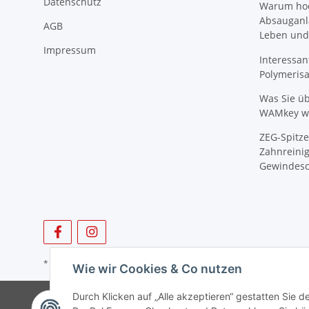
Datenschutz
Warum hoch
Absauganl
AGB
Leben und
Impressum
Interessan
Polymeris
Was Sie ü
WAMkey wi
ZEG-Spitze
Zahnreinig
Gewindesc
* Alle Preise zzgl. gesetzlicher USt., zzgl.
Versand
Wie wir Cookies & Co nutzen
Durch Klicken auf „Alle akzeptieren“ gestatten Sie 