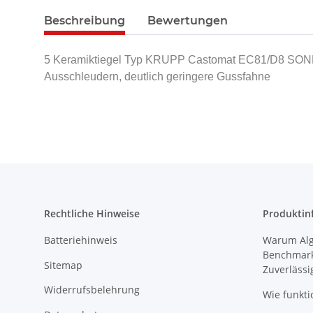
Beschreibung
Bewertungen
5 Keramiktiegel Typ KRUPP Castomat EC81/D8 SONDER
Ausschleudern, deutlich geringere Gussfahne
Rechtliche Hinweise
Produktin
Batteriehinweis
Warum Algi
Benchmark
Sitemap
Zuverlässi
Widerrufsbelehrung
Wie funkti