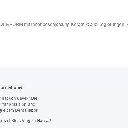
FORM mit Innenbeschichtung Keramik: alle Legierungen. Pat
formationen
nat von Cavex? Die
 für Präzision und
gkeit im Dentallabor
oniert Bleaching zu Hause?