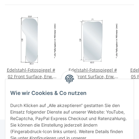
Edelstahl-Fotospiegel #
Edelstahl-Fotospiegel #
Edel
02 Front Surface, Erw.,
03 Front Surface, Erw.,
05 
Lateral
Okklusal
77,70 €
*
77,70 €
*
Wie wir Cookies & Co nutzen
Durch Klicken auf „Alle akzeptieren“ gestatten Sie den
Einsatz folgender Dienste auf unserer Website: YouTube,
ReCaptcha, PayPal Express Checkout und Ratenzahlung.
Sie können die Einstellung jederzeit ändern
(Fingerabdruck-Icon links unten). Weitere Details finden
Sie unter
Konfigurieren
und in unserer