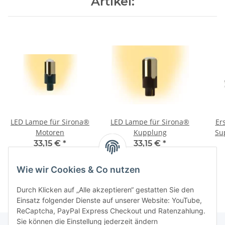
Artikel:
LED Lampe für Sirona®
LED Lampe für Sirona®
Er
Motoren
Kupplung
Su
33,15 €
*
33,15 €
*
Alter Preis:
39,00 €
Alter Preis:
39,00 €
Wie wir Cookies & Co nutzen
Durch Klicken auf „Alle akzeptieren“ gestatten Sie den
Einsatz folgender Dienste auf unserer Website: YouTube,
ReCaptcha, PayPal Express Checkout und Ratenzahlung.
Sie können die Einstellung jederzeit ändern