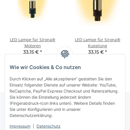
LED Lampe für Sirona®
LED Lampe für Sirona®
Motoren
Kupplung
33,15 €
*
33,15 €
*
Alter Preis:
39,00 €
Alter Preis:
39,00 €
Wie wir Cookies & Co nutzen
Durch Klicken auf „Alle akzeptieren“ gestatten Sie den
Einsatz folgender Dienste auf unserer Website: YouTube,
ReCaptcha, PayPal Express Checkout und Ratenzahlung.
Sie können die Einstellung jederzeit ändern
(Fingerabdruck-Icon links unten). Weitere Details finden
Sie unter
Konfigurieren
und in unserer
Rechtliche Hinweise
Datenschutzerklärung
.
Impressum
|
Datenschutz
Produktinformationen