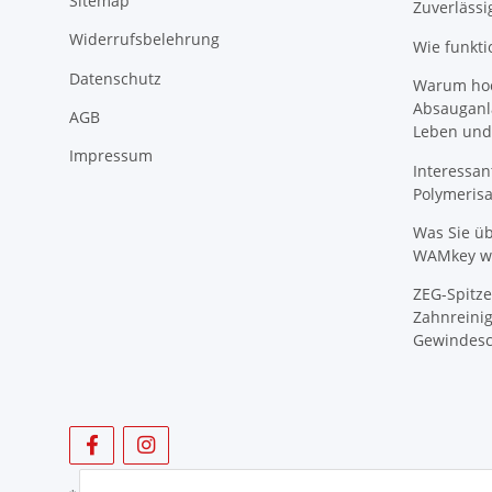
Sitemap
Zuverlässi
Widerrufsbelehrung
Wie funkti
Datenschutz
Warum hoch
Absauganl
AGB
Leben und
Impressum
Interessan
Polymeris
Was Sie ü
WAMkey wi
ZEG-Spitze
Zahnreinig
Gewindesc