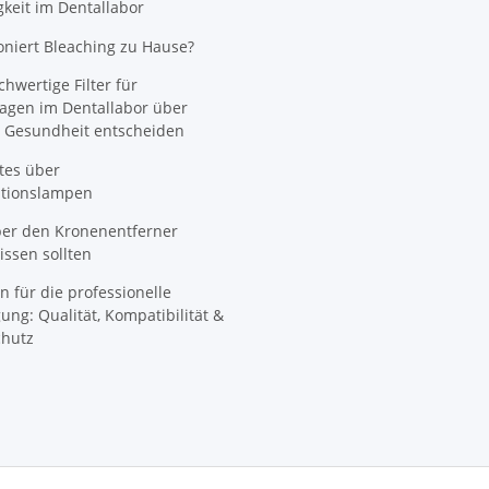
gkeit im Dentallabor
oniert Bleaching zu Hause?
wertige Filter für
agen im Dentallabor über
 Gesundheit entscheiden
tes über
ationslampen
ber den Kronenentferner
ssen sollten
n für die professionelle
ung: Qualität, Kompatibilität &
hutz