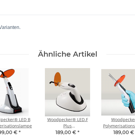
Varianten.
Ähnliche Artikel
pecker® LED B
Woodpecker® LED.F
Woodpecke
erisationslampe
Plus
Polymerisation
Polymerisationslampe
O-LIGHT Pl
99,00 €
*
189,00 €
*
189,00 