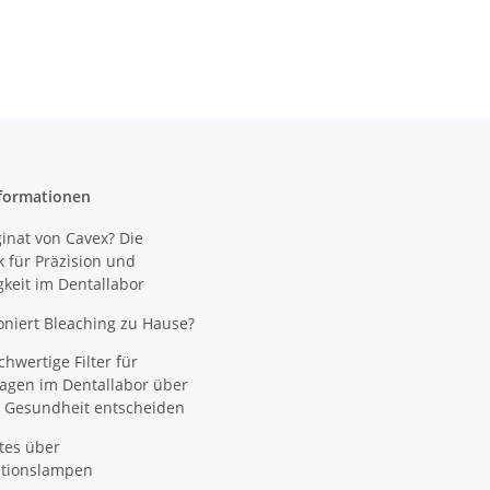
formationen
nat von Cavex? Die
 für Präzision und
gkeit im Dentallabor
oniert Bleaching zu Hause?
wertige Filter für
agen im Dentallabor über
 Gesundheit entscheiden
tes über
ationslampen