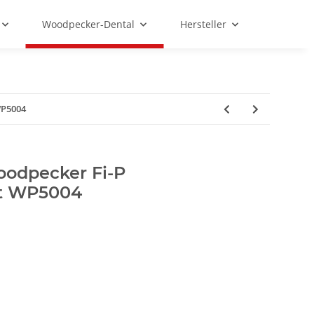
Woodpecker-Dental
Hersteller
WP5004
oodpecker Fi-P
ät WP5004