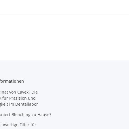
formationen
nat von Cavex? Die
 für Präzision und
gkeit im Dentallabor
oniert Bleaching zu Hause?
wertige Filter für