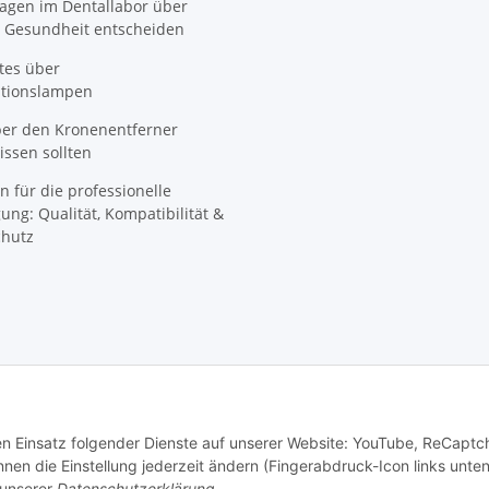
agen im Dentallabor über
 Gesundheit entscheiden
tes über
ationslampen
ber den Kronenentferner
ssen sollten
n für die professionelle
ung: Qualität, Kompatibilität &
hutz
den Einsatz folgender Dienste auf unserer Website: YouTube, ReCaptc
© SpezialDental
en die Einstellung jederzeit ändern (Fingerabdruck-Icon links unten
 unserer
Datenschutzerklärung
.