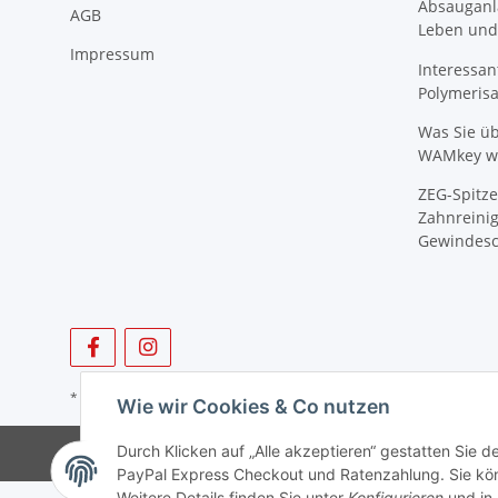
Absauganl
AGB
Leben und
Impressum
Interessan
Polymeris
Was Sie ü
WAMkey wi
ZEG-Spitze
Zahnreinig
Gewindesc
* Alle Preise zzgl. gesetzlicher USt., zzgl.
Versand
Wie wir Cookies & Co nutzen
Durch Klicken auf „Alle akzeptieren“ gestatten Sie 
PayPal Express Checkout und Ratenzahlung. Sie könn
Weitere Details finden Sie unter
Konfigurieren
und in