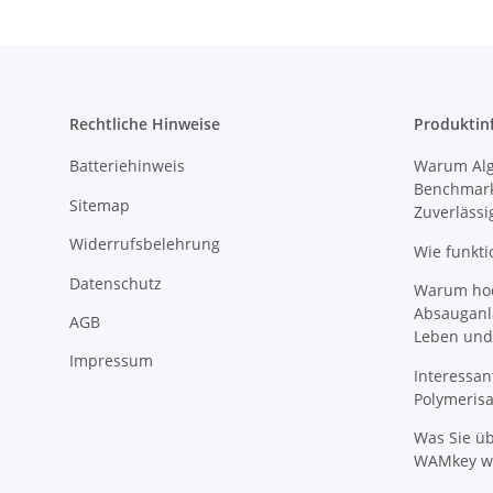
Rechtliche Hinweise
Produktin
Batteriehinweis
Warum Algi
Benchmark
Sitemap
Zuverlässi
Widerrufsbelehrung
Wie funkti
Datenschutz
Warum hoch
Absauganl
AGB
Leben und
Impressum
Interessan
Polymeris
Was Sie ü
WAMkey wi