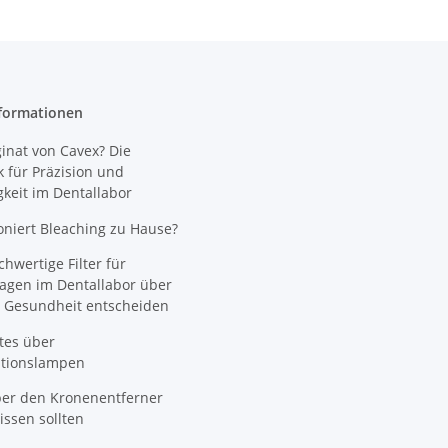
formationen
nat von Cavex? Die
 für Präzision und
gkeit im Dentallabor
oniert Bleaching zu Hause?
wertige Filter für
agen im Dentallabor über
 Gesundheit entscheiden
tes über
ationslampen
ber den Kronenentferner
ssen sollten