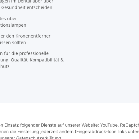
agen im Dentallabor über
 Gesundheit entscheiden
tes über
ationslampen
ber den Kronenentferner
ssen sollten
n für die professionelle
ung: Qualität, Kompatibilität &
hutz
den Einsatz folgender Dienste auf unserer Website: YouTube, ReCaptc
© SpezialDental
en die Einstellung jederzeit ändern (Fingerabdruck-Icon links unten
 unserer
Datenschutzerklärung
.