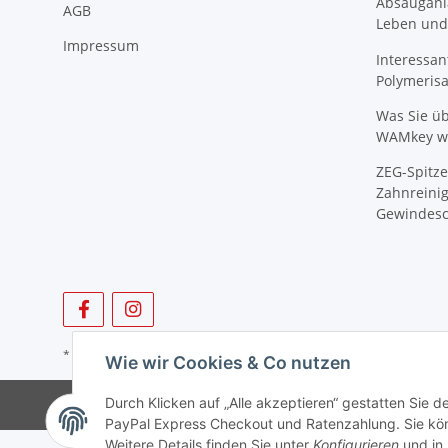
Absauganl
AGB
Leben und
Impressum
Interessan
Polymeris
Was Sie ü
WAMkey wi
ZEG-Spitze
Zahnreinig
Gewindesc
* Alle Preise zzgl. gesetzlicher USt., zzgl.
Versand
Wie wir Cookies & Co nutzen
Durch Klicken auf „Alle akzeptieren“ gestatten Sie 
PayPal Express Checkout und Ratenzahlung. Sie könn
Weitere Details finden Sie unter
Konfigurieren
und in