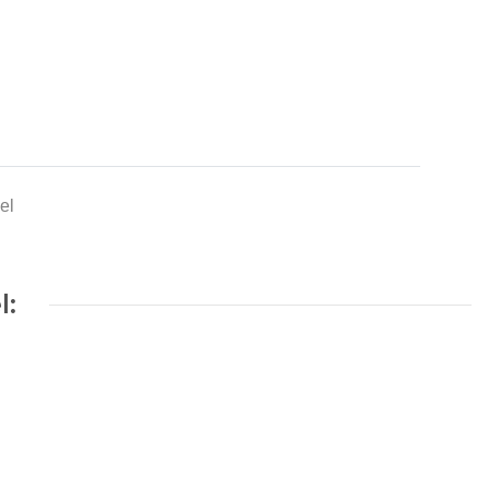
el
l: