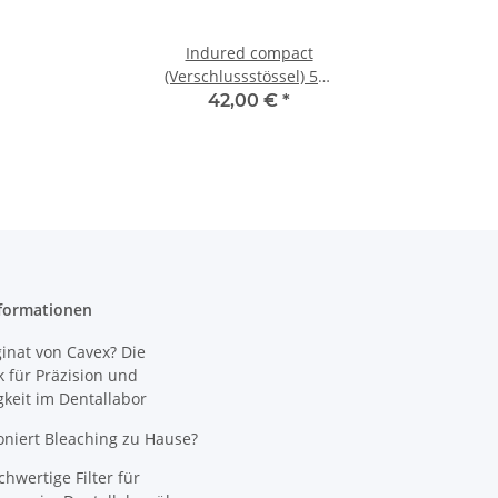
Indured compact
(Verschlussstössel) 5er
Pack
42,00 €
*
formationen
nat von Cavex? Die
 für Präzision und
gkeit im Dentallabor
oniert Bleaching zu Hause?
wertige Filter für