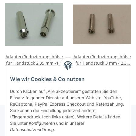
Adapter/Reduzierungshülse
Adapter/Reduzierungshülse
für Handstück 2,35 mm -1,6
für Handstück 3 mm - 2,35
mm 2 Stck.
mm 2 Stück
5,50 €
*
14,50 €
*
Wie wir Cookies & Co nutzen
Durch Klicken auf „Alle akzeptieren“ gestatten Sie den
Einsatz folgender Dienste auf unserer Website: YouTube,
ReCaptcha, PayPal Express Checkout und Ratenzahlung.
Sie können die Einstellung jederzeit ändern
(Fingerabdruck-Icon links unten). Weitere Details finden
Sie unter
Konfigurieren
und in unserer
Rechtliche Hinweise
Datenschutzerklärung
.