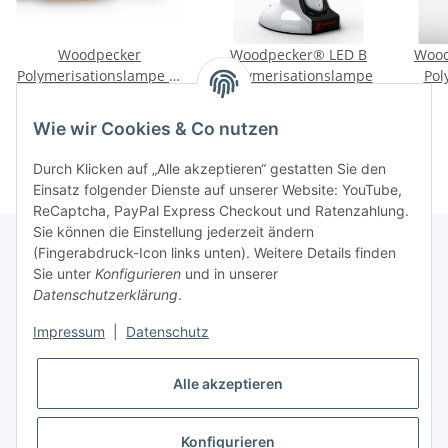
Woodpecker
Woodpecker® LED B
Wood
Polymerisationslampe X-
Polymerisationslampe
Pol
Cure
399,00 €
*
99,00 €
*
Wie wir Cookies & Co nutzen
Durch Klicken auf „Alle akzeptieren“ gestatten Sie den
Einsatz folgender Dienste auf unserer Website: YouTube,
ReCaptcha, PayPal Express Checkout und Ratenzahlung.
Sie können die Einstellung jederzeit ändern
(Fingerabdruck-Icon links unten). Weitere Details finden
Sie unter
Konfigurieren
und in unserer
Rechtliche Hinweise
Datenschutzerklärung
.
Impressum
|
Datenschutz
Produktinformationen
Alle akzeptieren
Konfigurieren