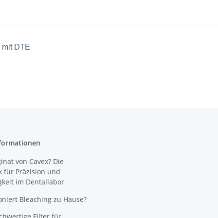
l mit DTE
formationen
nat von Cavex? Die
 für Präzision und
gkeit im Dentallabor
oniert Bleaching zu Hause?
wertige Filter für