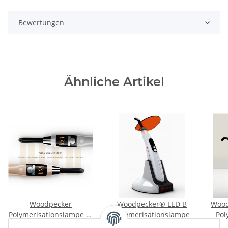
Bewertungen
Ähnliche Artikel
Woodpecker
Woodpecker® LED B
Wood
Polymerisationslampe X-
Polymerisationslampe
Pol
Cure
399,00 €
*
99,00 €
*