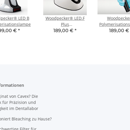
pecker® LED B
Woodpecker® LED.F
Woodpecke
erisationslampe
Plus
Polymerisation
Polymerisationslampe
O-LIGHT Pl
99,00 €
*
189,00 €
*
189,00 
formationen
nat von Cavex? Die
 für Präzision und
gkeit im Dentallabor
oniert Bleaching zu Hause?
wertige Filter für