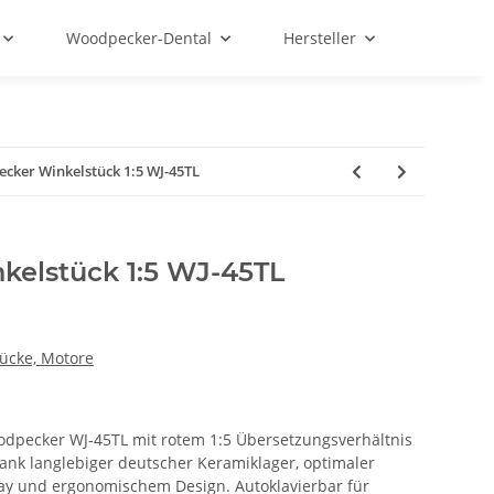
Woodpecker-Dental
Hersteller
cker Winkelstück 1:5 WJ-45TL
elstück 1:5 WJ-45TL
ücke, Motore
odpecker WJ-45TL mit rotem 1:5 Übersetzungsverhältnis
ank langlebiger deutscher Keramiklager, optimaler
ay und ergonomischem Design. Autoklavierbar für