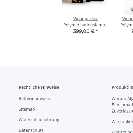
Woodpecker
Wood
Polymerisationslampe
Polym
X-Cure
399,00 €
*
Rechtliche Hinweise
Produktin
Batteriehinweis
Warum Algi
Benchmark
Sitemap
Zuverlässi
Widerrufsbelehrung
Wie funkti
Datenschutz
Warum hoch