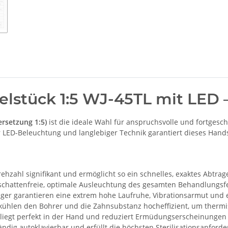
stück 1:5 WJ-45TL mit LED –
rsetzung 1:5)
ist die ideale Wahl für anspruchsvolle und fortgesch
er LED-Beleuchtung und langlebiger Technik garantiert dieses Hand
ehzahl signifikant und ermöglicht so ein schnelles, exaktes Abtra
gschattenfreie, optimale Ausleuchtung des gesamten Behandlungsfe
er garantieren eine extrem hohe Laufruhe, Vibrationsarmut und e
kühlen den Bohrer und die Zahnsubstanz hocheffizient, um thermi
liegt perfekt in der Hand und reduziert Ermüdungserscheinungen a
ändig autoklavierbar und erfüllt die höchsten Sterilisationsanfo