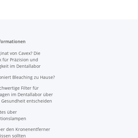
formationen
nat von Cavex? Die
 für Präzision und
gkeit im Dentallabor
oniert Bleaching zu Hause?
wertige Filter für
agen im Dentallabor über
 Gesundheit entscheiden
tes über
ationslampen
ber den Kronenentferner
ssen sollten