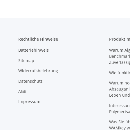
Rechtliche Hinweise
Produktin
Batteriehinweis
Warum Algi
Benchmark
Sitemap
Zuverlässi
Widerrufsbelehrung
Wie funkti
Datenschutz
Warum hoch
Absauganl
AGB
Leben und
Impressum
Interessan
Polymeris
Was Sie ü
WAMkey wi