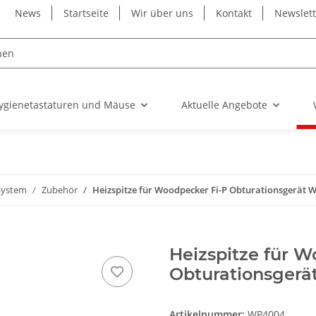
News
Startseite
Wir über uns
Kontakt
Newslet
ygienetastaturen und Mäuse
Aktuelle Angebote
System
Zubehör
Heizspitze für Woodpecker Fi-P Obturationsgerät 
Heizspitze für W
Obturationsger
Artikelnummer:
WP4004