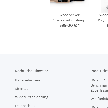
Woodpecker
Wood
Polymerisationslampe
Polym
X-Cure
399,00 €
*
Rechtliche Hinweise
Produktin
Batteriehinweis
Warum Algi
Benchmark
Sitemap
Zuverlässi
Widerrufsbelehrung
Wie funkti
Datenschutz
Warum hoch