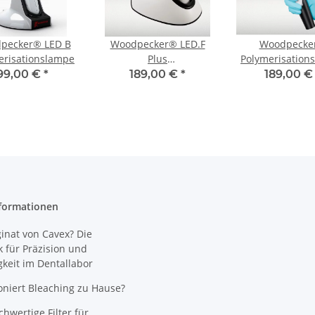
pecker® LED B
Woodpecker® LED.F
Woodpecke
erisationslampe
Plus
Polymerisation
Polymerisationslampe
O-LIGHT Pl
99,00 €
*
189,00 €
*
189,00 
formationen
nat von Cavex? Die
 für Präzision und
gkeit im Dentallabor
oniert Bleaching zu Hause?
wertige Filter für