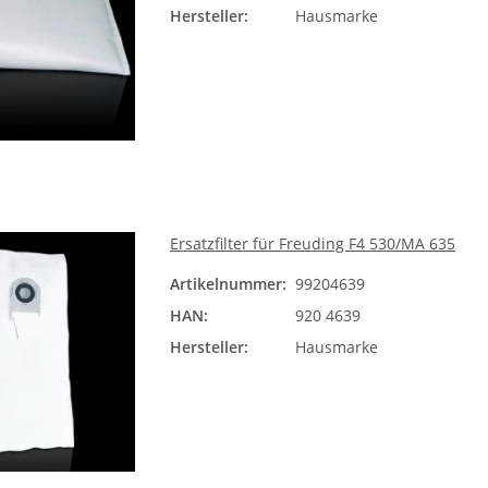
Hersteller:
Hausmarke
Ersatzfilter für Freuding F4 530/MA 635
Artikelnummer:
99204639
HAN:
920 4639
Hersteller:
Hausmarke
k 1:5 WJ-
Motorkohlen für Absaugung
Quadrant F
Freuding A82 - A84SR / TA012
13
16,90 €
*