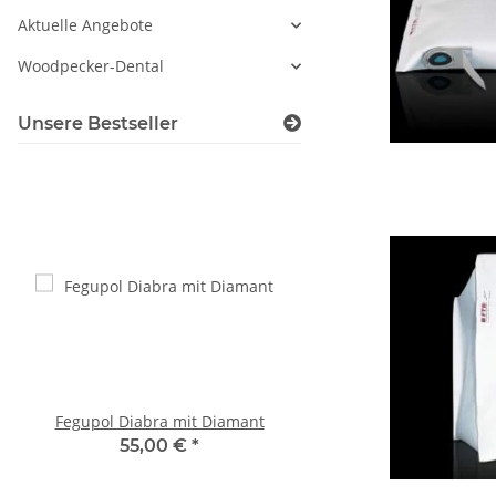
Aktuelle Angebote
Woodpecker-Dental
Unsere Bestseller
Fegupol Diabra mit Diamant
Woodpecker Winkelstüc
45TL
55,00 €
*
349,00 €
*