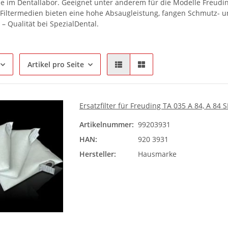
 im Dentallabor. Geeignet unter anderem für die Modelle Freuding
Filtermedien bieten eine hohe Absaugleistung, fangen Schmutz- un
– Qualität bei SpezialDental.
Artikel pro Seite
Ersatzfilter für Freuding TA 035 A 84, A 84 S
Artikelnummer:
99203931
HAN:
920 3931
Hersteller:
Hausmarke