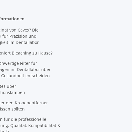
formationen
nat von Cavex? Die
 für Präzision und
gkeit im Dentallabor
oniert Bleaching zu Hause?
wertige Filter für
agen im Dentallabor über
 Gesundheit entscheiden
tes über
ationslampen
ber den Kronenentferner
ssen sollten
n für die professionelle
ung: Qualität, Kompatibilität &
hutz