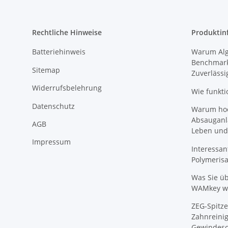
Rechtliche Hinweise
Produktin
Batteriehinweis
Warum Algi
Benchmark
Sitemap
Zuverlässi
Widerrufsbelehrung
Wie funkti
Datenschutz
Warum hoch
Absauganl
AGB
Leben und
Impressum
Interessan
Polymeris
Was Sie ü
WAMkey wi
ZEG-Spitze
Zahnreinig
Gewindesc