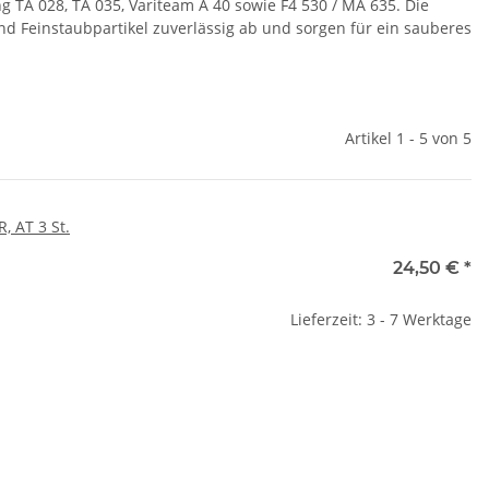
 TA 028, TA 035, Variteam A 40 sowie F4 530 / MA 635. Die
d Feinstaubpartikel zuverlässig ab und sorgen für ein sauberes
Artikel 1 - 5 von 5
R, AT 3 St.
24,50 €
*
Lieferzeit: 3 - 7 Werktage