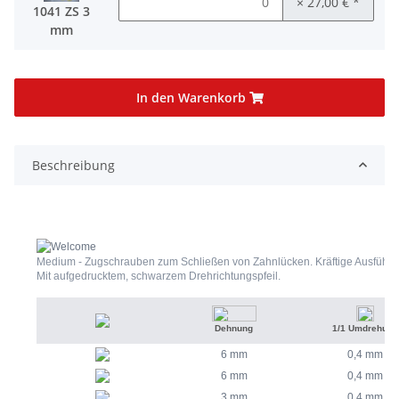
× 27,00 €
*
1041 ZS 3
mm
In den Warenkorb
Beschreibung
Medium - Zugschrauben zum Schließen von Zahnlücken. Kräftige Ausführu
Mit aufgedrucktem, schwarzem Drehrichtungspfeil.
Dehnung
1/1 Umdrehung
6 mm
0,4 mm
6 mm
0,4 mm
3 mm
0,4 mm