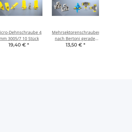
icro-Dehnschraube 4
Mehrsektorenschrauben
mm 3005/7 10 Stück
nach Bertoni gerade,
Front 4,5 mm
19,40 €
*
13,50 €
*
Transversal 8 mm