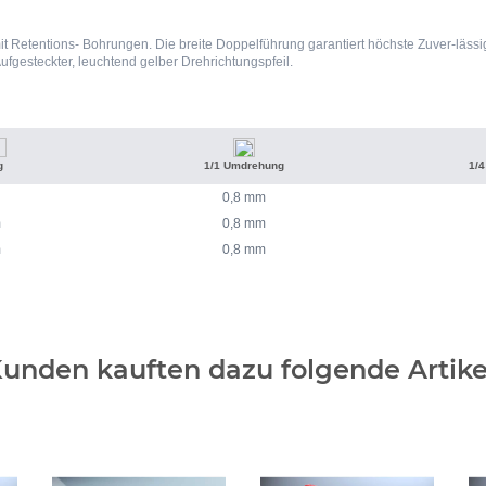
t Retentions- Bohrungen. Die breite Doppelführung garantiert höchste Zuver-lässi
ufgesteckter, leuchtend gelber Drehrichtungspfeil.
g
1/1 Umdrehung
1/
0,8 mm
m
0,8 mm
m
0,8 mm
unden kauften dazu folgende Artike