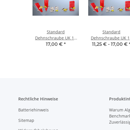
Standard
Standard
Dehnschraube UK 10
Dehnschraube UK 1
Stück 1006 B-10 5 mm
Stück
17,00 €
*
11,25 € -
17,00 €
Rechtliche Hinweise
Produktin
Batteriehinweis
Warum Algi
Benchmark
Sitemap
Zuverlässi