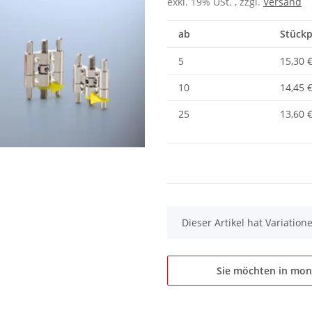
exkl. 19% USt. , zzgl.
Versand
ab
Stückp
5
15,30 
10
14,45 
25
13,60 
x
Dieser Artikel hat Variatio
Sie möchten in mon