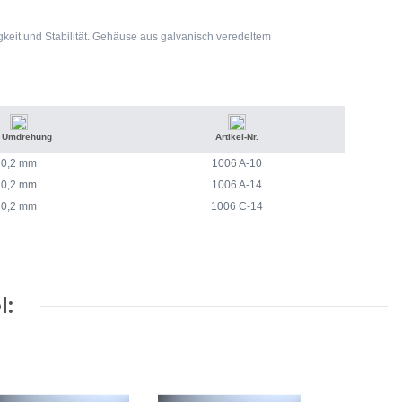
gkeit und Stabilität. Gehäuse aus galvanisch veredeltem
4 Umdrehung
Artikel-Nr.
0,2 mm
1006 A-10
0,2 mm
1006 A-14
0,2 mm
1006 C-14
l: