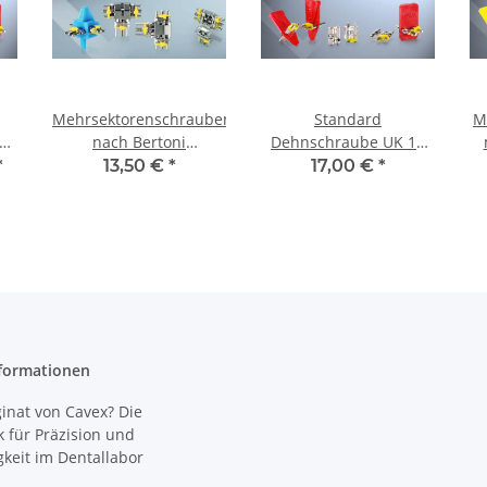
Mehrsektorenschrauben
Standard
M
0
nach Bertoni
Dehnschraube UK 10
abgewinkelt Front 5
Stück 1006 B-12 6 mm
*
13,50 €
*
17,00 €
*
mm Transversal 8 mm
formationen
nat von Cavex? Die
 für Präzision und
gkeit im Dentallabor