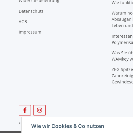
Widerrufsbelehrung
Wie funkti
Datenschutz
Warum hoch
Absauganl
AGB
Leben und
Impressum
Interessan
Polymeris
Was Sie ü
WAMkey wi
ZEG-Spitze
Zahnreinig
Gewindesc
* Alle Preise zzgl. gesetzlicher USt., zzgl.
Versand
Wie wir Cookies & Co nutzen