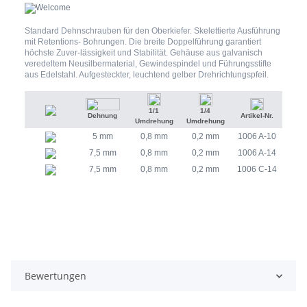
Standard Dehnschrauben für den Oberkiefer. Skelettierte Ausführung
mit Retentions- Bohrungen. Die breite Doppelführung garantiert
höchste Zuver-lässigkeit und Stabilität. Gehäuse aus galvanisch
veredeltem Neusilbermaterial, Gewindespindel und Führungsstifte
aus Edelstahl. Aufgesteckter, leuchtend gelber Drehrichtungspfeil.
1/1
1/4
Dehnung
Artikel-Nr.
Umdrehung
Umdrehung
5 mm
0,8 mm
0,2 mm
1006 A-10
7,5 mm
0,8 mm
0,2 mm
1006 A-14
7,5 mm
0,8 mm
0,2 mm
1006 C-14
Bewertungen