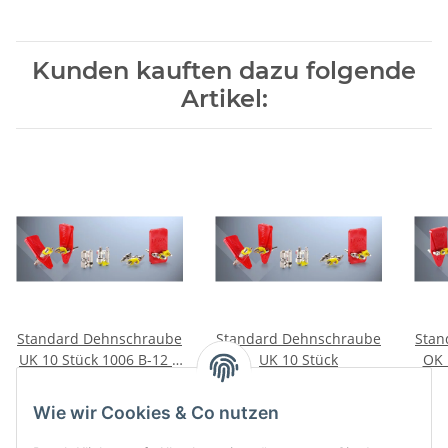
Kunden kauften dazu folgende
Artikel:
Standard Dehnschraube
Standard Dehnschraube
Stan
UK 10 Stück 1006 B-12 6
UK 10 Stück
OK 
mm
17,00 €
*
11,25 € -
17,00 €
*
Wie wir Cookies & Co nutzen