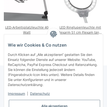
LED-Arbeitsplatzleuchte 40
LED Ringlupenleuchte mit
Watt
Flexarm 51 cm Flexam länge
5 Dioptrien
320,00 €
*
279,00 €
*
Wie wir Cookies & Co nutzen
Durch Klicken auf „Alle akzeptieren“ gestatten Sie den
Einsatz folgender Dienste auf unserer Website: YouTube,
ReCaptcha, PayPal Express Checkout und Ratenzahlung.
Sie können die Einstellung jederzeit ändern
(Fingerabdruck-Icon links unten). Weitere Details finden
Sie unter
Konfigurieren
und in unserer
Rechtliche Hinweise
Datenschutzerklärung
.
Impressum
|
Datenschutz
Produktinformationen
Alle akzeptieren