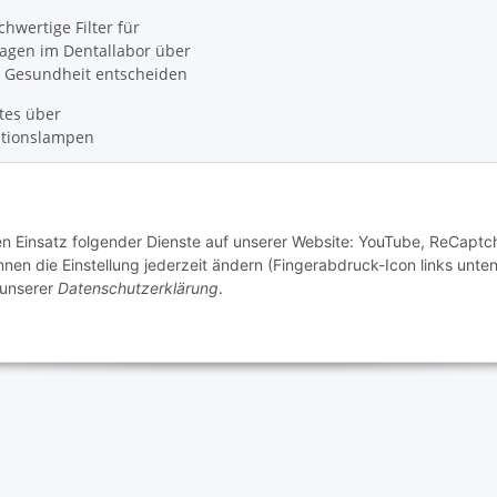
wertige Filter für
agen im Dentallabor über
 Gesundheit entscheiden
tes über
ationslampen
ber den Kronenentferner
ssen sollten
n für die professionelle
den Einsatz folgender Dienste auf unserer Website: YouTube, ReCaptc
ung: Qualität, Kompatibilität &
en die Einstellung jederzeit ändern (Fingerabdruck-Icon links unten
hutz
 unserer
Datenschutzerklärung
.
© SpezialDental