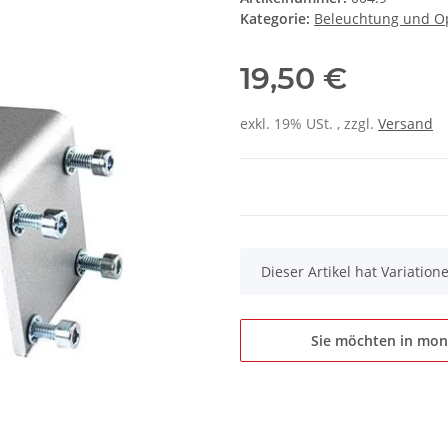
Kategorie:
Beleuchtung und Op
19,50 €
exkl. 19% USt. , zzgl.
Versand
x
Dieser Artikel hat Variatio
Sie möchten in mon