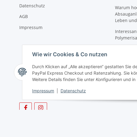
Datenschutz
Warum hoch
Absauganl
AGB
Leben und
Impressum
Interessan
Polymeris
Was Sie ü
Wie wir Cookies & Co nutzen
WAMkey wi
ZEG-Spitze
Durch Klicken auf „Alle akzeptieren“ gestatten Sie 
Zahnreinig
PayPal Express Checkout und Ratenzahlung. Sie könn
Gewindesc
Weitere Details finden Sie unter
Konfigurieren
und in
Impressum
|
Datenschutz
* Alle Preise zzgl. gesetzlicher USt., zzgl.
Versand