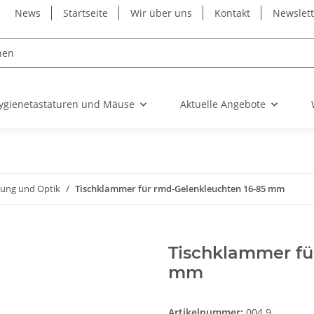
News
Startseite
Wir über uns
Kontakt
Newslet
ygienetastaturen und Mäuse
Aktuelle Angebote
tung und Optik
Tischklammer für rmd-Gelenkleuchten 16-85 mm
Tischklammer fü
mm
Artikelnummer:
004.9