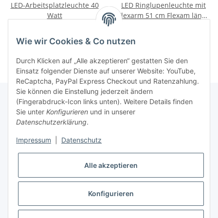
LED-Arbeitsplatzleuchte 40
LED Ringlupenleuchte mit
Watt
Flexarm 51 cm Flexam länge
5 Dioptrien
320,00 €
*
279,00 €
*
Wie wir Cookies & Co nutzen
Durch Klicken auf „Alle akzeptieren“ gestatten Sie den
Einsatz folgender Dienste auf unserer Website: YouTube,
ReCaptcha, PayPal Express Checkout und Ratenzahlung.
Sie können die Einstellung jederzeit ändern
(Fingerabdruck-Icon links unten). Weitere Details finden
Sie unter
Konfigurieren
und in unserer
Rechtliche Hinweise
Datenschutzerklärung
.
Impressum
|
Datenschutz
Produktinformationen
Alle akzeptieren
Konfigurieren
* Alle Preise zzgl. gesetzlicher USt., zzgl.
Versand