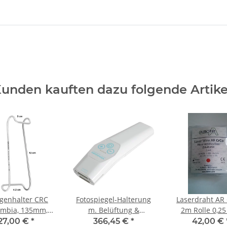
unden kauften dazu folgende Artike
genhalter CRC
Fotospiegel-Halterung
Laserdraht AR
umbia, 135mm,
m. Belüftung &
2m Rolle 0,2
gischer Edelstahl
Beleuchtung
27,00 €
*
366,45 €
*
42,00 €