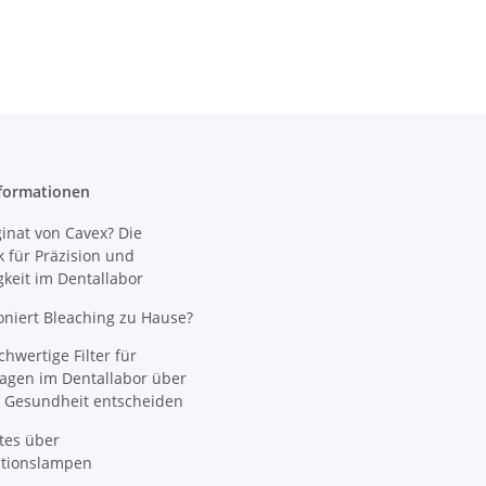
formationen
nat von Cavex? Die
 für Präzision und
gkeit im Dentallabor
oniert Bleaching zu Hause?
wertige Filter für
agen im Dentallabor über
 Gesundheit entscheiden
tes über
ationslampen