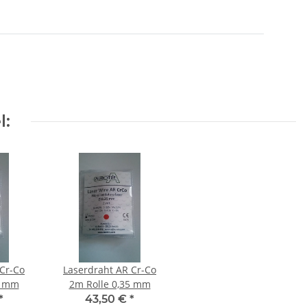
l:
 Cr-Co
Laserdraht AR Cr-Co
5 mm
2m Rolle 0,35 mm
*
43,50 €
*