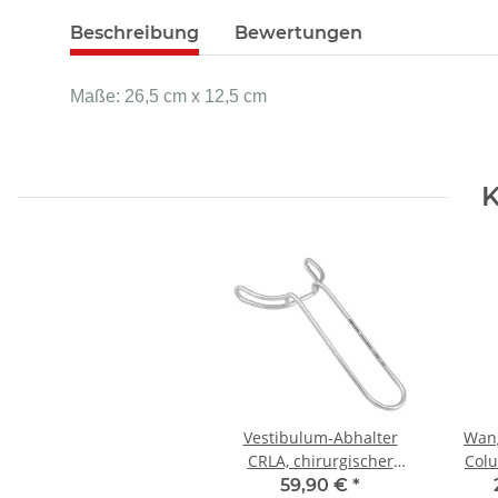
Beschreibung
Bewertungen
Maße: 26,5 cm x 12,5 cm
K
Vestibulum-Abhalter
Wan
CRLA, chirurgischer
Col
Edelstahl
chirur
59,90 €
*