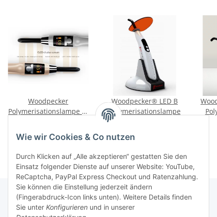
Woodpecker
Woodpecker® LED B
Wood
Polymerisationslampe X-
Polymerisationslampe
Pol
Cure
399,00 €
*
99,00 €
*
Wie wir Cookies & Co nutzen
Durch Klicken auf „Alle akzeptieren“ gestatten Sie den
Einsatz folgender Dienste auf unserer Website: YouTube,
ReCaptcha, PayPal Express Checkout und Ratenzahlung.
Sie können die Einstellung jederzeit ändern
(Fingerabdruck-Icon links unten). Weitere Details finden
Sie unter
Konfigurieren
und in unserer
Rechtliche Hinweise