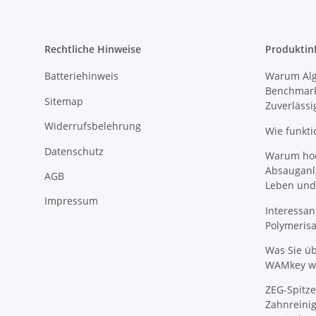
Rechtliche Hinweise
Produktin
Batteriehinweis
Warum Algi
Benchmark
Sitemap
Zuverlässi
Widerrufsbelehrung
Wie funkti
Datenschutz
Warum hoch
Absauganl
AGB
Leben und
Impressum
Interessan
Polymeris
Was Sie ü
WAMkey wi
ZEG-Spitze
Zahnreinig