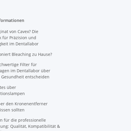
formationen
nat von Cavex? Die
 für Präzision und
gkeit im Dentallabor
oniert Bleaching zu Hause?
wertige Filter für
agen im Dentallabor über
 Gesundheit entscheiden
tes über
ationslampen
ber den Kronenentferner
ssen sollten
n für die professionelle
ung: Qualität, Kompatibilität &