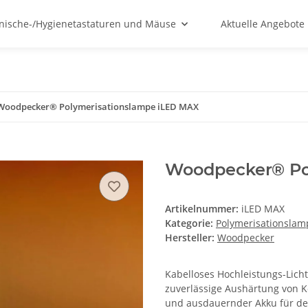
nische-/Hygienetastaturen und Mäuse
Aktuelle Angebote
Woodpecker® Polymerisationslampe iLED MAX
Woodpecker® Po
Artikelnummer:
iLED MAX
Kategorie:
Polymerisationsla
Hersteller:
Woodpecker
Kabelloses Hochleistungs-Lich
zuverlässige Aushärtung von K
und ausdauernder Akku für den