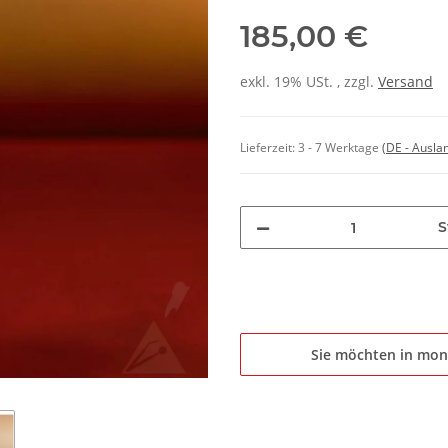
185,00 €
exkl. 19% USt. , zzgl.
Versand
Lieferzeit:
3 - 7 Werktage
(DE - Ausla
S
Sie möchten in mon