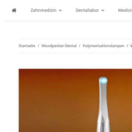
Zahnmedizin
Dentallabor
Medizi
Startseite
Woodpecker-Dental
Polymerisationslampen