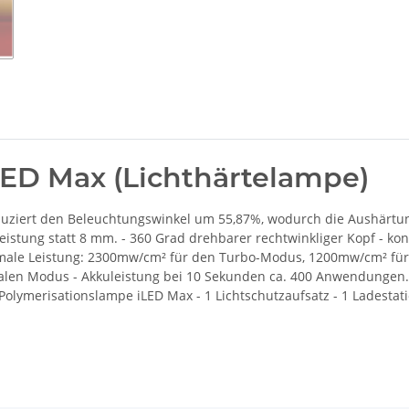
LED Max (Lichthärtelampe)
eduziert den Beleuchtungswinkel um 55,87%, wodurch die Aushärtun
ung statt 8 mm. - 360 Grad drehbarer rechtwinkliger Kopf - konst
male Leistung: 2300mw/cm² für den Turbo-Modus, 1200mw/cm² für 
len Modus - Akkuleistung bei 10 Sekunden ca. 400 Anwendungen. - 
lymerisationslampe iLED Max - 1 Lichtschutzaufsatz - 1 Ladestatio