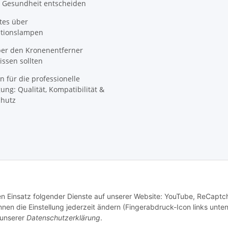
 Gesundheit entscheiden
tes über
ationslampen
ber den Kronenentferner
ssen sollten
n für die professionelle
ung: Qualität, Kompatibilität &
hutz
den Einsatz folgender Dienste auf unserer Website: YouTube, ReCaptc
© SpezialDental
en die Einstellung jederzeit ändern (Fingerabdruck-Icon links unten
 unserer
Datenschutzerklärung
.