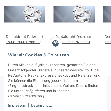
Dentaldraht Federhart
Dentaldraht Federhart
Den
1800 - 2000 N/mm² 0,4
1800 - 2000 N/mm² 0,6
180
mm 50 Meter
mm 40 Meter
16,69 €
*
16,69 €
*
Wie wir Cookies & Co nutzen
Durch Klicken auf „Alle akzeptieren“ gestatten Sie den
Einsatz folgender Dienste auf unserer Website: YouTube,
ReCaptcha, PayPal Express Checkout und Ratenzahlung.
Sie können die Einstellung jederzeit ändern
(Fingerabdruck-Icon links unten). Weitere Details finden
Sie unter
Konfigurieren
und in unserer
Rechtliche Hinweise
Datenschutzerklärung
.
Impressum
|
Datenschutz
Produktinformationen