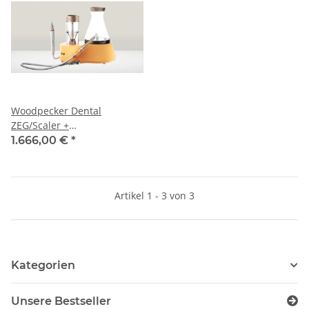
Woodpecker Dental
ZEG/Scaler +
Pulverstrahlgerät AP-B |
1.666,00 €
*
Supra-/subgingival
Artikel 1 - 3 von 3
Kategorien
Unsere Bestseller