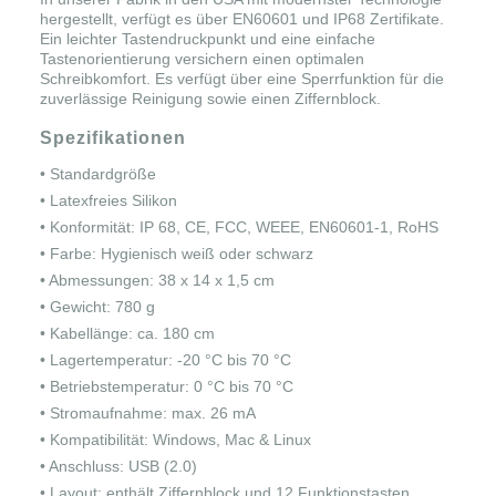
hergestellt, verfügt es über EN60601 und IP68 Zertifikate.
Ein leichter Tastendruckpunkt und eine einfache
Tastenorientierung versichern einen optimalen
Schreibkomfort. Es verfügt über eine Sperrfunktion für die
zuverlässige Reinigung sowie einen Ziffernblock.
Spezifikationen
• Standardgröße
• Latexfreies Silikon
• Konformität: IP 68, CE, FCC, WEEE, EN60601-1, RoHS
• Farbe: Hygienisch weiß oder schwarz
• Abmessungen: 38 x 14 x 1,5 cm
• Gewicht: 780 g
• Kabellänge: ca. 180 cm
• Lagertemperatur: -20 °C bis 70 °C
• Betriebstemperatur: 0 °C bis 70 °C
• Stromaufnahme: max. 26 mA
• Kompatibilität: Windows, Mac & Linux
• Anschluss: USB (2.0)
• Layout: enthält Ziffernblock und 12 Funktionstasten