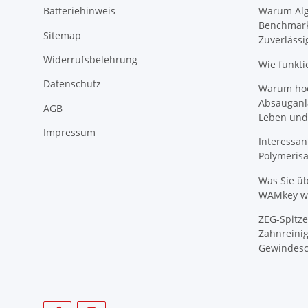
Batteriehinweis
Warum Algi
Benchmark
Sitemap
Zuverlässi
Widerrufsbelehrung
Wie funkti
Datenschutz
Warum hoch
Absauganl
AGB
Leben und
Impressum
Interessan
Polymeris
Was Sie ü
WAMkey wi
ZEG-Spitze
Zahnreinig
Gewindesc