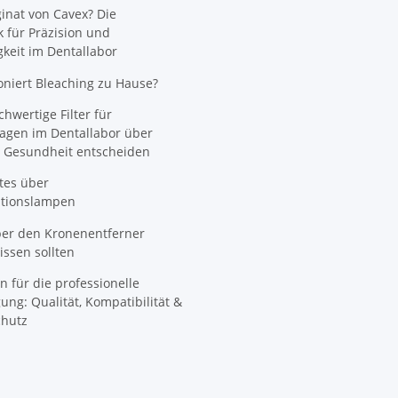
nat von Cavex? Die
 für Präzision und
gkeit im Dentallabor
oniert Bleaching zu Hause?
wertige Filter für
agen im Dentallabor über
 Gesundheit entscheiden
tes über
ationslampen
ber den Kronenentferner
ssen sollten
n für die professionelle
ung: Qualität, Kompatibilität &
hutz