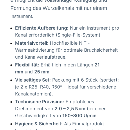
ermöglicht die vollständige Reinigung und
Formung des Wurzelkanals mit nur einem
Instrument.
Effiziente Aufbereitung:
Nur ein Instrument pro
Kanal erforderlich (Single-File-System).
Materialvorteil:
Hochflexible NiTi-
Wärmeaktivierung für optimale Bruchsicherheit
und Kanalverlaufstreue.
Flexibilität:
Erhältlich in den Längen
21
mm
und
25 mm
.
Vielseitiges Set:
Packung mit 6 Stück (sortiert:
je 2 x R25, R40, R50* – ideal für verschiedene
Kanalanatomien).
Technische Präzision:
Empfohlenes
Drehmoment von
2,0 – 2,5 Ncm
bei einer
Geschwindigkeit von
150–300 U/min
.
Hygiene & Sicherheit:
Als Einmalprodukt