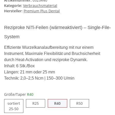
Artikelnummer:
0525R40
Kategorie:
Verbrauchsmaterial
Hersteller:
Premium Plus Dental
Reziproke NiTi-Feilen (wärmeaktiviert) – Single-File-
System
Effiziente Wurzelkanalaufbereitung mit nur einem
Instrument. Maximale Flexibilität und Bruchsicherheit
durch Heat-Activation und reziproke Dynamik.
Inhalt: 6 Stk./Box
Längen: 21 mm oder 25 mm
Technik: 2,0–2,5 Ncm | 150–300 U/min
Größe/Taper
R40
sortiert
R25
R40
R50
25-50