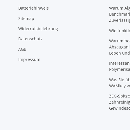
Batteriehinweis
Warum Algi
Benchmark
Sitemap
Zuverlässi
Widerrufsbelehrung
Wie funkti
Datenschutz
Warum hoch
Absauganl
AGB
Leben und
Impressum
Interessan
Polymeris
Was Sie ü
WAMkey wi
ZEG-Spitze
Zahnreinig
Gewindesc