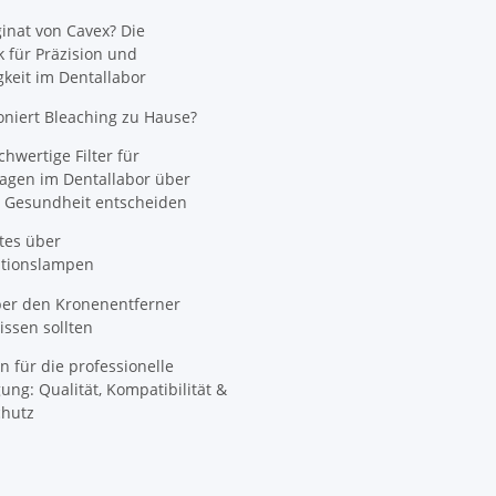
nat von Cavex? Die
 für Präzision und
gkeit im Dentallabor
oniert Bleaching zu Hause?
wertige Filter für
agen im Dentallabor über
 Gesundheit entscheiden
tes über
ationslampen
ber den Kronenentferner
ssen sollten
n für die professionelle
ung: Qualität, Kompatibilität &
hutz