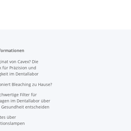
formationen
nat von Cavex? Die
 für Präzision und
gkeit im Dentallabor
oniert Bleaching zu Hause?
wertige Filter für
agen im Dentallabor über
 Gesundheit entscheiden
tes über
ationslampen