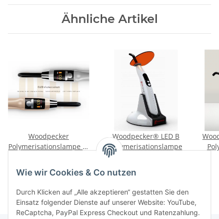
Ähnliche Artikel
Woodpecker
Woodpecker® LED B
Wood
Polymerisationslampe X-
Polymerisationslampe
Pol
Cure
399,00 €
*
99,00 €
*
Wie wir Cookies & Co nutzen
Durch Klicken auf „Alle akzeptieren“ gestatten Sie den
Einsatz folgender Dienste auf unserer Website: YouTube,
ReCaptcha, PayPal Express Checkout und Ratenzahlung.