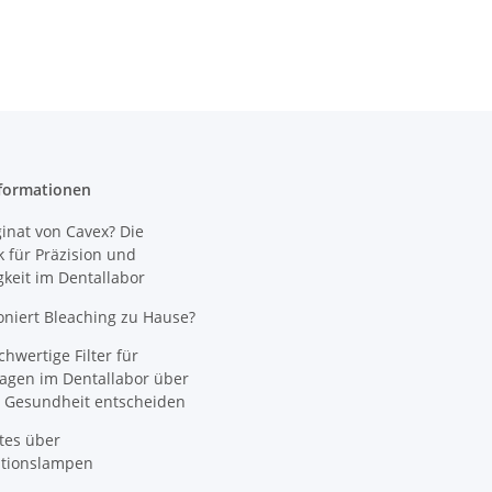
formationen
nat von Cavex? Die
 für Präzision und
gkeit im Dentallabor
oniert Bleaching zu Hause?
wertige Filter für
agen im Dentallabor über
 Gesundheit entscheiden
tes über
ationslampen